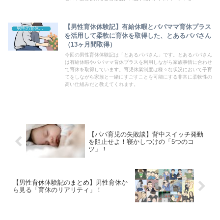
【男性育休体験記】有給休暇とパパママ育休プラス
男性の育休体験記
を活用して柔軟に育休を取得した、とあるパパさん
（13ヶ月間取得）
今回の男性育休体験記は「とあるパパさん」です。とあるパパさん
は有給休暇やパパママ育休プラスを利用しながら家族事情に合わせ
て育休を取得しています。育児休業制度は様々な状況において子育
てをしながら家族と一緒にすごすことを可能にする非常に柔軟性の
高い仕組みだと教えてくれます。
【パパ育児の失敗談】背中スイッチ発動
を阻止せよ！寝かしつけの「5つのコ
ツ」！
【男性育休体験記のまとめ】男性育休か
ら見る「育休のリアリティ」！