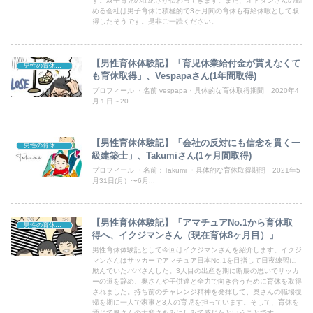
す。双子育児の壮絶さが伝わってきます。また、オトダンさんの勤
める会社は男子育休に積極的で3ヶ月間の育休も有給休暇として取
得したそうです。是非ご一読ください。
【男性育休体験記】「育児休業給付金が貰えなくて
男性の育休体験記
も育休取得」、Vespapaさん(1年間取得)
プロフィール ・名前 vespapa・具体的な育休取得期間 2020年4
月１日～20...
【男性育休体験記】「会社の反対にも信念を貫く一
男性の育休体験記
級建築士」、Takumiさん(1ヶ月間取得)
プロフィール ・名前：Takumi ・具体的な育休取得期間 2021年5
月31日(月）〜6月...
【男性育休体験記】「アマチュアNo.1から育休取
男性の育休体験記
得へ、イクジマンさん（現在育休8ヶ月目）」
男性育休体験記として今回はイクジマンさんを紹介します。イクジ
マンさんはサッカーでアマチュア日本No.1を目指して日夜練習に
励んでいたパパさんした。3人目の出産を期に断腸の思いでサッカ
ーの道を辞め、奥さんや子供達と全力で向き合うために育休を取得
されました。持ち前のチャレンジ精神を発揮して、奥さんの職場復
帰を期に一人で家事と3人の育児を担っています。そして、育休を
通じて奥さんの大変さをみにしみて感じたということです。