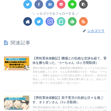
シカゴリラをフォローする
シカゴリラ
関連記事
【男性育休体験記】職場との壮絶な交渉を経て、育
男性の育休「AtoZ」
休を勝ち取った、つーちゃん（6ヶ月間取得）
男性の育休は多様です。家庭環境や職場環境によって人それぞれの
育休を経験しています。そんな育休体験記ですが、今回は「つーち
ゃん」。度重なる会社からの圧力的な反対にも屈せずに、自分の主
張をしっかりと伝え、6ヶ月間の育休を勝ち取りました。会社との
交渉で困っている方は是非ご一読ください。
【男性育休体験記】双子育児の壮絶な日々を過ご
男性の育休体験記
す、オトダンさん（3ヶ月取得）
男性育休体験記の第二弾！双子育児に励むオトダンさんの体験記で