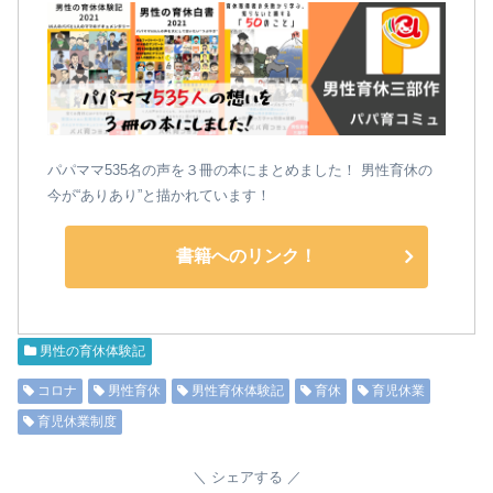
パパママ535名の声を３冊の本にまとめました！ 男性育休の
今が“ありあり”と描かれています！
書籍へのリンク！
男性の育休体験記
コロナ
男性育休
男性育休体験記
育休
育児休業
育児休業制度
シェアする