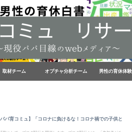
取材チーム
オプチャ分析チーム
男性の育休体験
＠パパ育コミュ】「コロナに負けるな！コロナ禍での子供と
」