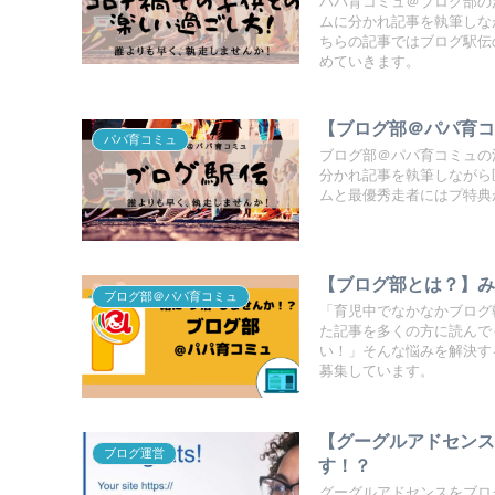
パパ育コミュ＠ブログ部の
ムに分かれ記事を執筆しな
ちらの記事ではブログ駅伝
めていきます。
【ブログ部＠パパ育
パパ育コミュ
ブログ部＠パパ育コミュの
分かれ記事を執筆しながら
ムと最優秀走者にはプ特典
【ブログ部とは？】
ブログ部＠パパ育コミュ
「育児中でなかなかブログ
た記事を多くの方に読んで
い！」そんな悩みを解決す
募集しています。
【グーグルアドセンス
ブログ運営
す！？
グーグルアドセンスをブロ