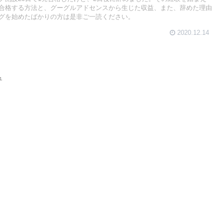
合格する方法と、グーグルアドセンスから生じた収益、また、辞めた理由
グを始めたばかりの方は是非ご一読ください。
2020.12.14
ュ