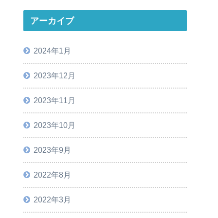
アーカイブ
2024年1月
2023年12月
2023年11月
2023年10月
2023年9月
2022年8月
2022年3月