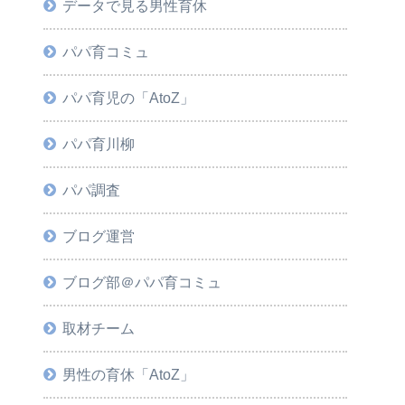
データで見る男性育休
パパ育コミュ
パパ育児の「AtoZ」
パパ育川柳
パパ調査
ブログ運営
ブログ部＠パパ育コミュ
取材チーム
男性の育休「AtoZ」