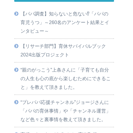
【パパ調査】知らないと危ない⁉「パパの
育児うつ」～260名のアンケート結果とイ
ンタビュー～
【リサーチ部門】育休サバイバルブック
2024出版プロジェクト
“親のがっこう”上条さんに「子育ても自分
の人生も心の底から楽しむためにできるこ
と」を教えて頂きました。
“プレパパ応援チャンネル”ジョージさんに
「パパの育休事情」や「チャンネル運営」
など色々と裏事情を教えて頂きました。