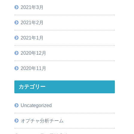
2021年3月
2021年2月
2021年1月
2020年12月
2020年11月
カテゴリー
Uncategorized
オプチャ分析チーム