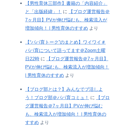
【男性育休三部作】書籍の「内容紹介」
と「出版経緯」！
に
【ブログ運営報告＠
7ヶ月目】PVが伸び悩むも、検索流入が
増加傾向！ | 男性育休のすすめ
より
【“パパ育トーク”のまとめ】ワイワイ＃
パパ育について語ってます＠Zoom土曜
日22時
に
【ブログ運営報告＠7ヶ月目】
PVが伸び悩むも、検索流入が増加傾向！
| 男性育休のすすめ
より
【ブログ部とは？】みんなでブ活しよ
う！ブログ部＠パパ育コミュ！
に
【ブロ
グ運営報告＠7ヶ月目】PVが伸び悩む
も、検索流入が増加傾向！ | 男性育休の
すすめ
より