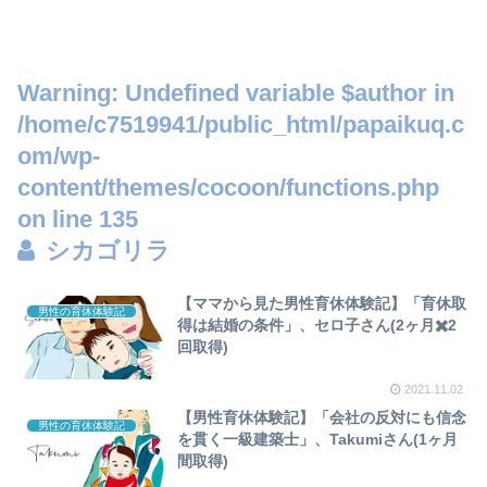
Warning
: Undefined variable $author in
/home/c7519941/public_html/papaikuq.c
om/wp-
content/themes/cocoon/functions.php
on line
135
シカゴリラ
【ママから見た男性育休体験記】「育休取
男性の育休体験記
得は結婚の条件」、セロ子さん(2ヶ月✖️2
回取得)
2021.11.02
【男性育休体験記】「会社の反対にも信念
男性の育休体験記
を貫く一級建築士」、Takumiさん(1ヶ月
間取得)