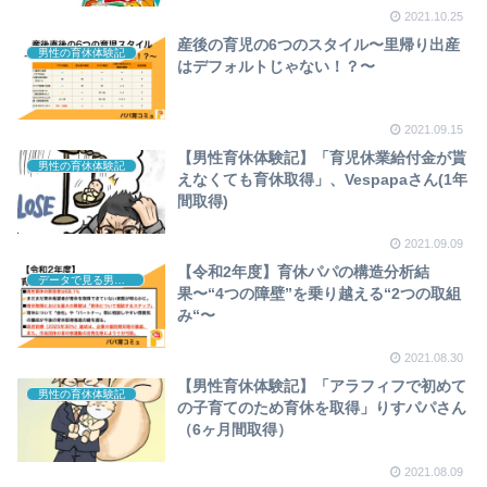
2021.10.25
産後の育児の6つのスタイル〜里帰り出産
男性の育休体験記
はデフォルトじゃない！？〜
2021.09.15
【男性育休体験記】「育児休業給付金が貰
男性の育休体験記
えなくても育休取得」、Vespapaさん(1年
間取得)
2021.09.09
【令和2年度】育休パパの構造分析結
データで見る男性育休
果〜“4つの障壁”を乗り越える“2つの取組
み“〜
2021.08.30
【男性育休体験記】「アラフィフで初めて
男性の育休体験記
の子育てのため育休を取得」りすパパさん
（6ヶ月間取得）
2021.08.09