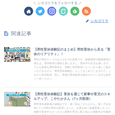
シカゴリラをフォローする
シカゴリラ
関連記事
【男性育休体験記のまとめ】男性育休から見る「育
男性の育休体験記
休のリアリティ」！
男性の育休というのは人それぞれ多様です。家庭環境や職場環境が
違えば、育休取得の過程も違いますし、育休中の生活も違います。
そんな多様な男性育休を、実際に育休取得したパパさん達にご協力
いただきながら「男性育休体験記」としてまとめていますので。こ
れから育休取得、特に、長期の育休取得を検討されている方は是非
ご一読ください。
【男性育休体験記】育休を通じて家事や育児のスキ
男性の育休体験記
ルアップ、こやたかさん（7ヶ月取得）
男性育休体験者の体験記です。第一回はこやたかさん。第二子出生
時に7ヶ月間の育休を取得しました。出産を経て急遽育休に入った
経験や育休中をきっかけに家事や育児に取り組んだ経験等が印象的