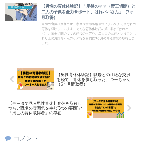
【男性の育休体験記】「産後のママ（帝王切開）と
男性の育休「AtoZ」
二人の子供を全力サポート、はれパパさん」（3ヶ
月取得）
男性の育休は多様です。家庭環境や職場環境によって人それぞれの
育休を経験しています。そんな育休体験記の第9弾は「はれパ
パ」。帝王切開のママの産後のケアや、二人目の出産ということも
あり上のお姉ちゃんのケア等を目的に3ヶ月の育児休業を取得しま
した。
【男性育休体験記】職場との壮絶な交渉
を経て、育休を勝ち取った、つーちゃん
（6ヶ月間取得）
【データで見る男性育休】育休を取得し
づらい職場の雰囲気を生む“3つの要因”と
「周囲の育休取得者」の存在
コメント