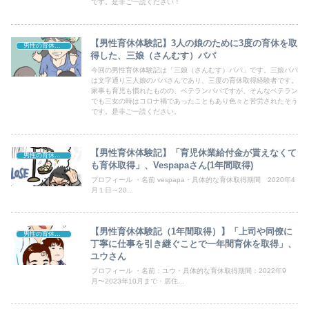
です。是非ご一読ください！
【男性育休体験記】3人の娘のために3度の育休を取
男性の育休体験記
得した、三娘（さんむす）パパ
今回の男性育休体験記は「三娘（さんむす）パパ」です。三娘パパ
は文字通り三人娘のパパさんであり、三度の育休取得経験者です。
家事も育児も慣れたものの、ベテランパパですが、そんなベテラン
でも三女の時はコロナ禍であったこともあり色々と苦労されたそう
です。是非ご一読ください。
【男性育休体験記】「育児休業給付金が貰えなくて
男性の育休体験記
も育休取得」、Vespapaさん(1年間取得)
プロフィール ・名前 vespapa・具体的な育休取得期間 2020年4
月１日～20...
【男性育休体験記（1年間取得）】「上司や同僚に
男性の育休体験記
丁寧に仕事を引き継ぐことで一年間育休を取得」、
ユウさん
プロフィール ・名前：ユウ・具体的な育休取得期間：2022年9
月〜2023年10月まで・居住...