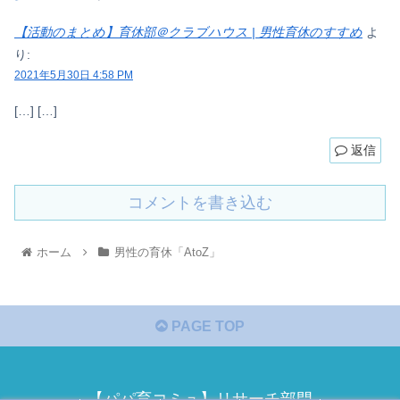
【活動のまとめ】育休部＠クラブハウス | 男性育休のすすめ
よ
り:
2021年5月30日 4:58 PM
[…] […]
返信
コメントを書き込む
ホーム
男性の育休「AtoZ」
PAGE TOP
【パパ育コミュ】リサーチ部門