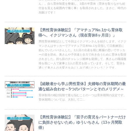
ん」。自ら育休制度を整備し、3度の半育休（育休を取りながら給
付金を貰える範囲内で働く事）を取得されました。まさに、時代の
先駆けです！
【男性育休体験記】「アマチュアNo.1から育休取
男性の育休体験記
得へ、イクジマンさん（現在育休8ヶ月目）」
男性育休体験記として今回はイクジマンさんを紹介します。イクジ
マンさんはサッカーでアマチュア日本No.1を目指して日夜練習に
励んでいたパパさんした。3人目の出産を期に断腸の思いでサッカ
ーの道を辞め、奥さんや子供達と全力で向き合うために育休を取得
されました。持ち前のチャレンジ精神を発揮して、奥さんの職場復
帰を期に一人で家事と3人の育児を担っています。そして、育休を
通じて奥さんの大変さをみにしみて感じたということです。
【経験者から学ぶ男性育休】夫婦毎の育休期間の最
男性の育休体験記
適な組み合わせ～5つのパターンとそのメリデメ～
育休取得の検討段階で最も悩むことの一つは育休期間の設定です。
育休期間については、大別して二...
【男性育休体験記】「双子の育児をパートナーだけ
男性の育休「AtoZ」
に負担させないため」ゆういちさん（13ヶ月間取
得）