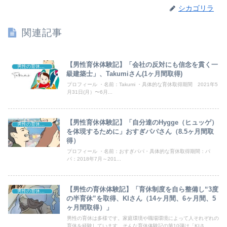
シカゴリラ
関連記事
【男性育休体験記】「会社の反対にも信念を貫く一
男性の育休体験記
級建築士」、Takumiさん(1ヶ月間取得)
プロフィール ・名前：Takumi ・具体的な育休取得期間 2021年5
月31日(月）〜6月...
【男性育休体験記】「自分達のHygge（ヒュッゲ）
男性の育休体験記
を体現するために」おすぎパパさん（8.5ヶ月間取
得）
プロフィール ・名前：おすぎパパ・具体的な育休取得期間：パ
パ：2018年7月～201...
【男性の育休体験記】「育休制度を自ら整備し“3度
男性の育休「AtoZ」
の半育休”を取得、KIさん（14ヶ月間、6ヶ月間、5
ヶ月間取得）」
男性の育休は多様です。家庭環境や職場環境によって人それぞれの
育休を経験しています。そんな育休体験記の第10弾は「KIさ