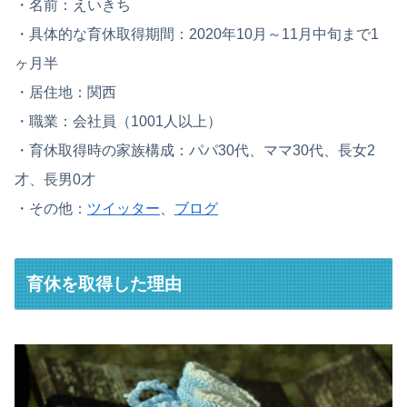
・名前：えいきち
・具体的な育休取得期間：2020年10月～11月中旬まで1
ヶ月半
・居住地：関西
・職業：会社員（1001人以上）
・育休取得時の家族構成：パパ30代、ママ30代、長女2
才、長男0才
・その他：
ツイッター
、
ブログ
育休を取得した理由