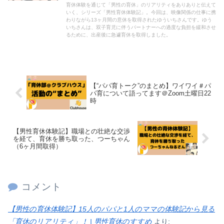
育休体験を通じて「男性の育休」のリアリティをありありと伝えて
いく、シリーズ「男性育休体験記」。今回は、映像関係の仕事に携
わりながら13ヶ月間の意休を取得されたゆういちさんです。ゆう
いちさんは、双子育児に伴うパートナーへの過度な負担を緩和させ
るために、出産後に急遽育休を取得しました。
【“パパ育トーク”のまとめ】ワイワイ＃パ
パ育について語ってます＠Zoom土曜日22
時
【男性育休体験記】職場との壮絶な交渉
を経て、育休を勝ち取った、つーちゃん
（6ヶ月間取得）
コメント
【男性の育休体験記】15人のパパと1人のママの体験記から見る
「育休のリアリティ」！ | 男性育休のすすめ
より: