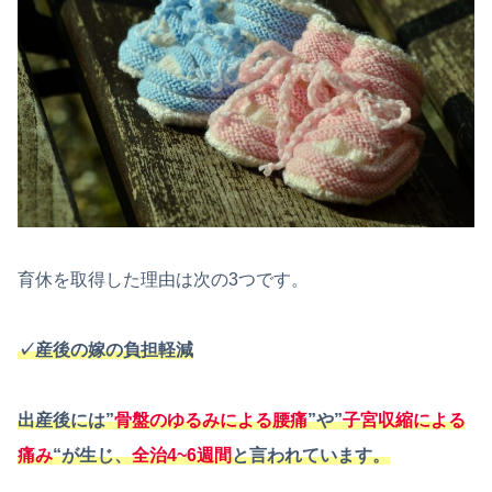
育休を取得した理由は次の3つです。
✓産後の嫁の負担軽減
出産後には”
骨盤のゆるみによる腰痛
”や”
子宮収縮による
痛み
“が生じ、
全治4~6週間
と言われています。