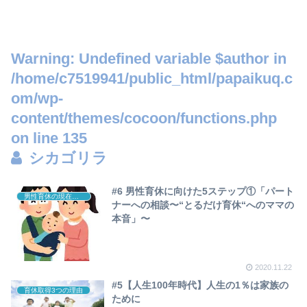
Warning
: Undefined variable $author in
/home/c7519941/public_html/papaikuq.c
om/wp-
content/themes/cocoon/functions.php
on line
135
シカゴリラ
#6 男性育休に向けた5ステップ①「パート
男性育休の現在と未来
ナーへの相談〜“とるだけ育休“へのママの
本音」〜
2020.11.22
#5【人生100年時代】人生の1％は家族の
育休取得3つの理由
ために