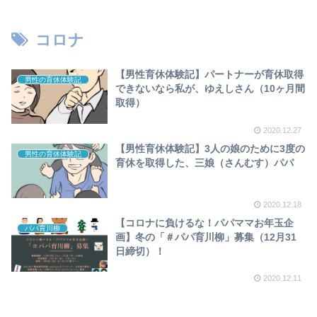
コロナ
【男性育休体験記】パートナーが育休取得
男性の育休体験記
できないなら私が、ゆえしさん（10ヶ月間
取得）
2020.12.27
【男性育休体験記】3人の娘のために3度の
男性の育休体験記
育休を取得した、三娘（さんむす）パパ
2020.12.18
【コロナに負けるな！パパママお年玉企
パパ育川柳
画】冬の「＃パパ育川柳」募集（12月31
日締切）！
2020.12.11