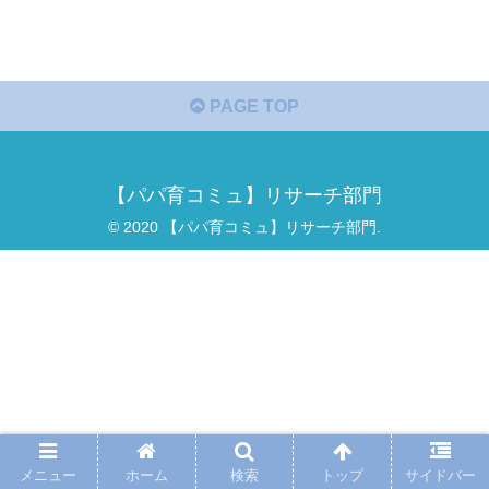
PAGE TOP
【パパ育コミュ】リサーチ部門
© 2020 【パパ育コミュ】リサーチ部門.
メニュー
ホーム
検索
トップ
サイドバー